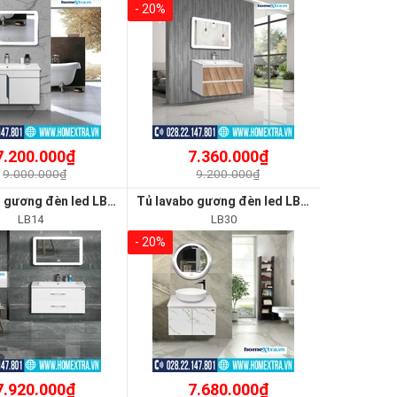
- 20%
7.200.000₫
7.360.000₫
9.000.000₫
9.200.000₫
Tủ lavabo gương đèn led LB14
Tủ lavabo gương đèn led LB30
LB14
LB30
- 20%
7.920.000₫
7.680.000₫