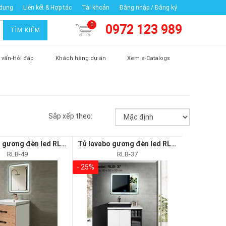
 dụng
Liên kết & Hợp tác
Tài khoản
Đăng nhập / Đăng ký
0
0972 123 989
TÌM KIẾM
 vấn-Hỏi đáp
Khách hàng dự án
Xem e-Catalogs
Sắp xếp theo:
Tủ lavabo gương đèn led RLB-49
Tủ lavabo gương đèn led RLB-37
RLB-49
RLB-37
- 25%