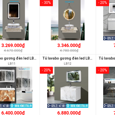
- 30%
- 20%
3.269.000₫
3.346.000₫
4.670.000₫
4.780.000₫
Tủ lavabo gương đèn led LB11
Tủ lavabo gương đèn led LB12
LB11
LB12
- 20%
- 20%
6.400.000₫
6.880.000₫