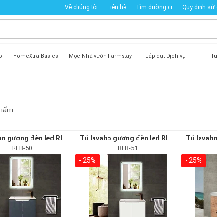
Về chúng tôi
Liên hệ
Tìm đường đi
Quy định sử
o
HomeXtra Basics
Mộc-Nhà vườn-Farmstay
Lắp đặt-Dịch vụ
Tư
hẩm.
Tủ lavabo gương đèn led RLB-50
Tủ lavabo gương đèn led RLB-51
RLB-50
RLB-51
- 25%
- 25%