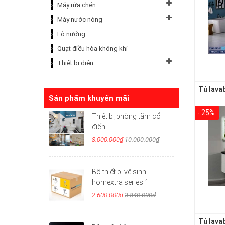
Máy rửa chén
Máy nước nóng
Lò nướng
Quạt điều hòa không khí
Thiết bị điện
Sản phẩm khuyến mãi
- 25%
Thiết bị phòng tắm cổ
điển
8.000.000₫
10.000.000₫
Bộ thiết bị vệ sinh
homextra series 1
2.600.000₫
3.840.000₫