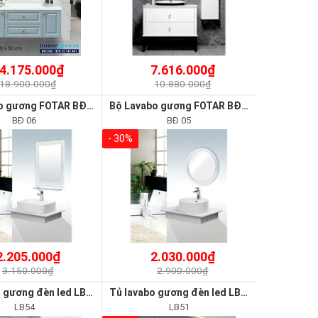
4.175.000₫
7.616.000₫
18.900.000₫
10.880.000₫
Bộ Lavabo gương FOTAR BĐ 06
Bộ Lavabo gương FOTAR BĐ 05
BĐ 06
BĐ 05
- 30%
2.205.000₫
2.030.000₫
3.150.000₫
2.900.000₫
Tủ lavabo gương đèn led LB54
Tủ lavabo gương đèn led LB51
LB54
LB51