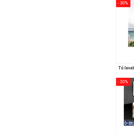
- 30%
- 20%