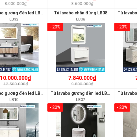
8.000.000₫
8.600.000₫
Tủ lavabo gương đèn led LB32
Tủ lavabo chân đứng LB08
LB32
LB08
- 20%
- 20%
10.000.000₫
7.840.000₫
12.500.000₫
9.800.000₫
Tủ lavabo gương đèn led LB10
Tủ lavabo gương đèn led LB07
LB10
LB07
- 20%
- 20%