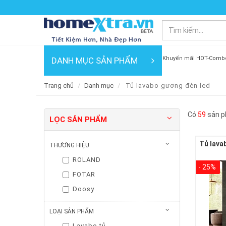
Khuyến mãi HOT-Comb
DANH MỤC SẢN PHẨM
Trang chủ
Danh mục
Tủ lavabo gương đèn led
Có
59
sản p
LỌC SẢN PHẨM
THƯƠNG HIỆU
ROLAND
- 25%
FOTAR
Doosy
LOẠI SẢN PHẨM
Lavabo tủ