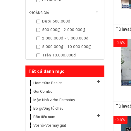
KHOẢNG GIÁ
Dưới 500.000₫
500.000₫ - 2.000.000₫
2.000.000₫ - 5.000.000₫
- 25%
5.000.000₫ - 10.000.000₫
Trên 10.000.000₫
Tất cả danh mục
HomeXtra Basics
Gói Combo
Mộc-Nhà vườn-Farmstay
Bộ gương tủ chậu
Bồn tiểu nam
- 25%
Vòi hồ-Vòi máy giặt