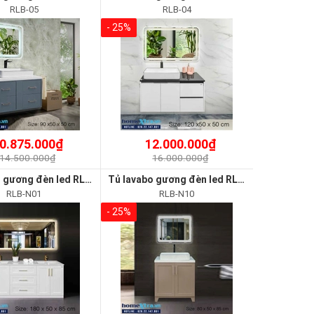
RLB-05
RLB-04
- 25%
0.875.000₫
12.000.000₫
14.500.000₫
16.000.000₫
Tủ lavabo gương đèn led RLB-N01
Tủ lavabo gương đèn led RLB-N10
RLB-N01
RLB-N10
- 25%