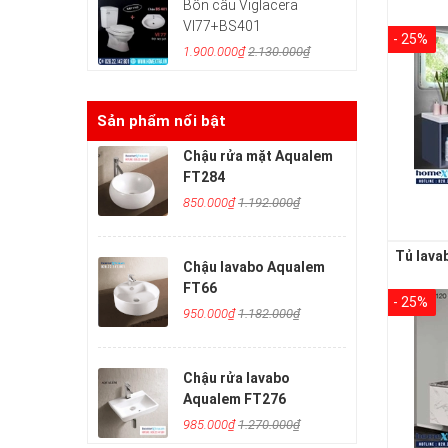
Bồn cầu Viglacera
VI77+BS401
- 25%
1.900.000₫
2.130.000₫
Sản phẩm nổi bật
Chậu rửa mặt Aqualem
FT284
850.000₫
1.192.000₫
Chậu lavabo Aqualem
FT66
- 25%
950.000₫
1.182.000₫
Chậu rửa lavabo
Aqualem FT276
985.000₫
1.270.000₫