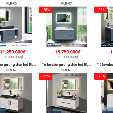
RLB-06
RLB-07
- 25%
- 25%
11.250.000₫
15.750.000₫
1
15.000.000₫
21.000.000₫
Tủ lavabo gương đèn led RLB-02
Tủ lavabo gương đèn led RLB-03
RLB-02
RLB-03
- 25%
- 25%