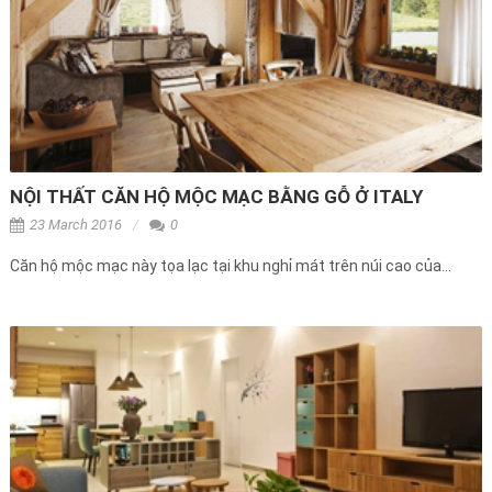
NỘI THẤT CĂN HỘ MỘC MẠC BẰNG GỖ Ở ITALY
23 March 2016
0
Căn hộ mộc mạc này tọa lạc tại khu nghỉ mát trên núi cao của...