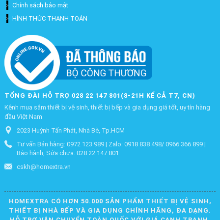
Chính sách bảo mật
HÌNH THỨC THANH TOÁN
TỔNG ĐÀI HỖ TRỢ 028 22 147 801(8-21H KỂ CẢ T7, CN)
Kênh mua sắm thiết bị vệ sinh, thiết bị bếp và gia dụng giá tốt, uy tín hàng
đầu Việt Nam
2023 Huỳnh Tấn Phát, Nhà Bè, Tp.HCM
Tư vấn Bán hàng: 0972 123 989 | Zalo: 0918 838 498/ 0966 366 899 |
Bảo hành, Sửa chữa: 028 22 147 801
cskh@homextra.vn
HOMEXTRA CÓ HƠN 50.000 SẢN PHẨM THIẾT BỊ VỆ SINH,
THIẾT BỊ NHÀ BẾP VÀ GIA DỤNG CHÍNH HÃNG, ĐA DẠNG.
HỖ TRỢ VẬN CHUYỂN TOÀN QUỐC VỚI GIÁ CẠNH TRANH.