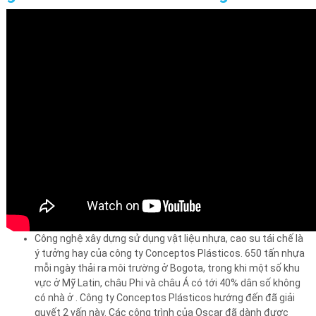
Công nghệ xây dựng sử dụng vật liệu nhựa, cao su tái chế là
ý tưởng hay của công ty Conceptos Plásticos. 650 tấn nhựa
mỗi ngày thải ra môi trường ở Bogota, trong khi một số khu
vực ở Mỹ Latin, châu Phi và châu Á có tới 40% dân số không
có nhà ở . Công ty Conceptos Plásticos hướng đến đã giải
quyết 2 vấn này. Các công trình của Oscar đã dành được